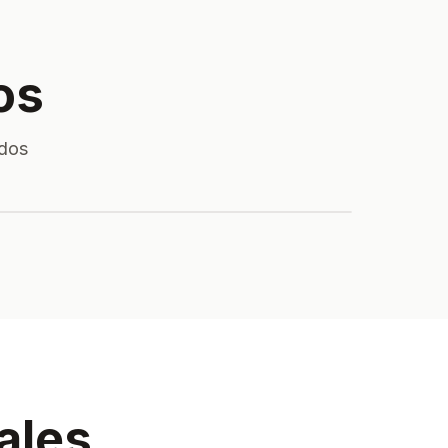
os
ados
Particulados
ales