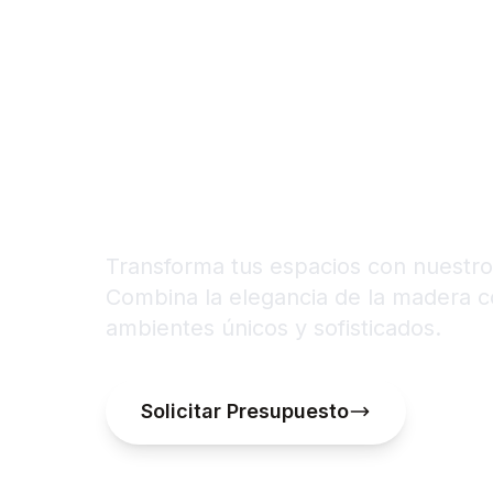
Revestimien
Alistonados
Transforma tus espacios con nuestro
Combina la elegancia de la madera c
ambientes únicos y sofisticados.
Solicitar Presupuesto