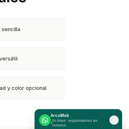
 sencilla
ersátil
ad y color opcional
ArcoMob
En línea · respondemos en
minutos