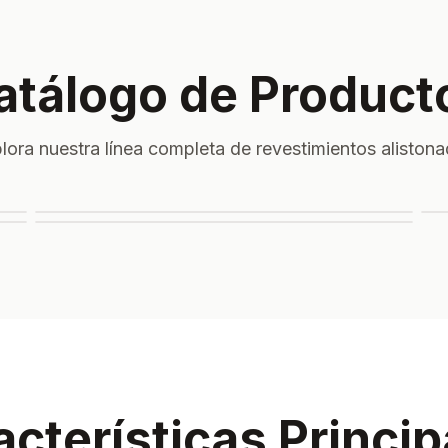
atálogo de Product
lora nuestra línea completa de revestimientos aliston
Revestimientos Especiales
Revestimiento para Exterior
acterísticas Princip