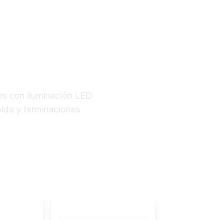
os de
Transforman
os con iluminación LED
pida y terminaciones