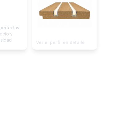
perfectas
ecto y
esidad
Ver el perfil en detalle